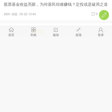
股票基金收益亮眼，为何基民却难赚钱？定投或是破局之道
0
0
2691 浏览
05-22 10:40
牛股栏
澈水清泉
管理员
首页
列表
版块
发现
登录
怎样抓到一只牛股
0
0
2692 浏览
05-21 22:54
恰理财
澈水清泉
管理员
理财：生命尺度下的金钱管理学问
0
0
2842 浏览
05-15 11:06
投机大师
澈水清泉
管理员
交易联盟报名方式及流程