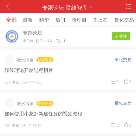
专题论坛 联线智库
全部
最新
精华
热门
恰理财
牛股栏
量化交易
专题论坛
+ 关注
今日:0
帖子:1104
关注:1
量化交易
澈水清泉
管理员
联线理论开发过程切片
0
0
677 浏览
05-17 17:25
量化交易
澈水清泉
管理员
如何使用小龙虾新建任务的视频教程
0
0
661 浏览
05-17 14:46