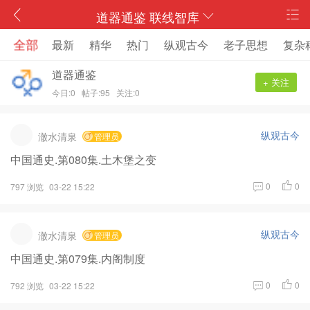
道器通鉴 联线智库
全部
最新
精华
热门
纵观古今
老子思想
复杂
道器通鉴
+ 关注
今日:0
帖子:95
关注:0
纵观古今
澈水清泉
管理员
中国通史.第080集.土木堡之变
0
0
797 浏览
03-22 15:22
纵观古今
澈水清泉
管理员
中国通史.第079集.内阁制度
0
0
792 浏览
03-22 15:22