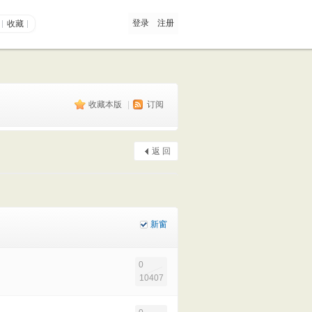
登录
注册
收藏
收藏本版
|
订阅
返 回
新窗
0
10407