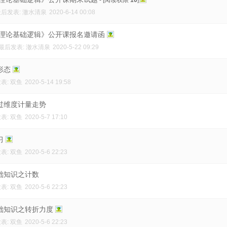
- [阅读权限
10
]
后发表:
澈水清泉
2020-6-14 00:08
线理论基础逻辑》公开课报名邀请函
最后发表:
澈水清泉
2020-5-22 09:29
形态
表:
双鱼
2020-5-14 19:58
过维度计量走势
表:
双鱼
2020-5-7 17:10
习
表:
双鱼
2020-5-6 22:23
础知识之计数
表:
双鱼
2020-5-6 22:23
础知识之转折力度
表:
双鱼
2020-5-6 22:23