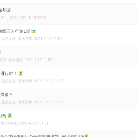
知基础
表:
小扶苏
2021-1-19 23:23
联线三人行第1期
最后发表:
澈水清泉
2021-1-19 23:18
发表:
澈水清泉
2021-1-17 11:50
名进行时！
最后发表:
澈水清泉
2020-12-28 21:17
话摘录
最后发表:
澈水清泉
2020-12-28 21:17
组合
表:
阿峰永
2020-12-27 21:31
线理论基础逻辑》公开课期末试题