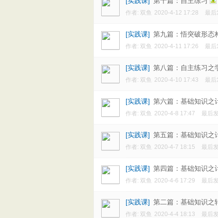
[
实践课
]
第十篇：自主练习
作者:
双鱼
2020-4-12 17:28
最后
[
实践课
]
第九篇：悟突破形态
作者:
双鱼
2020-4-11 17:26
最后
[
实践课
]
第八篇：自主练习之
作者:
双鱼
2020-4-10 17:43
最后
[
实践课
]
第六篇：基础知识之
作者:
双鱼
2020-4-8 17:47
最后发
[
实践课
]
第五篇：基础知识之
作者:
双鱼
2020-4-7 18:15
最后发
[
实践课
]
第四篇：基础知识之
作者:
双鱼
2020-4-6 17:29
最后发
[
实践课
]
第二篇：基础知识之
作者:
双鱼
2020-4-4 18:13
最后发