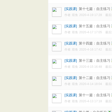
[
实践课
]
第十七篇：自主练习
作者:
双鱼
2020-4-19 17:28
最后
[
实践课
]
第十五篇：自主练习
作者:
双鱼
2020-4-17 17:05
最后
[
实践课
]
第十四篇：自主练习
作者:
双鱼
2020-4-16 17:42
最后
[
实践课
]
第十三篇：自主练习
作者:
双鱼
2020-4-15 16:48
最后
[
实践课
]
第十二篇：自主练习
作者:
双鱼
2020-4-14 18:04
最后
[
实践课
]
第十一篇：自主练习
作者:
双鱼
2020-4-13 17:18
最后