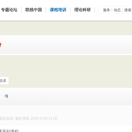
专题论坛
联线中国
课程培训
理论科研
服务
动态
搜索
践课
最后发表:
澈水清泉
2025-9-25 11:50
课系列课程