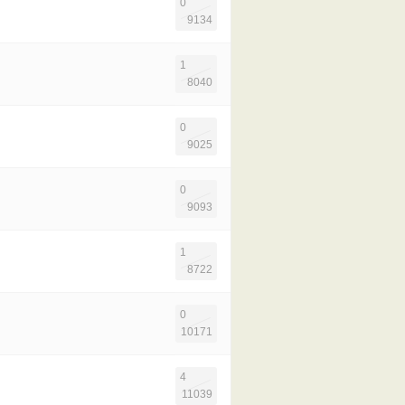
0
9134
1
8040
0
9025
0
9093
1
8722
0
10171
4
11039