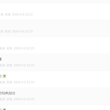
表:
双鱼
2020-5-6 22:23
表:
双鱼
2020-5-6 22:23
发表:
双鱼
2020-5-6 22:23
骤
发表:
双鱼
2020-5-6 22:23
习
发表:
双鱼
2020-5-6 22:23
时结构划分
发表:
双鱼
2020-5-6 22:23