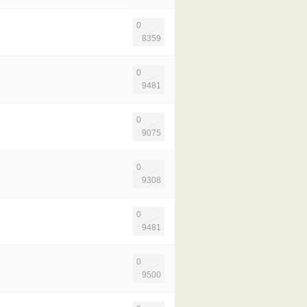
0
8359
0
9481
0
9075
0
9308
0
9481
0
9500