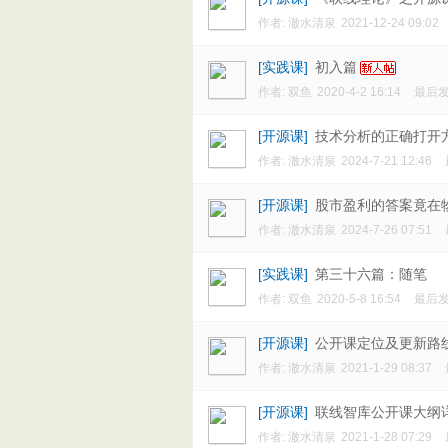
作者:
澈水清泉
2021-12-24 09:02
[
实践课
]
初入篇
作者:
双鱼
2020-4-2 16:14
最后发
智
[
开源课
]
技术分析的正确打开
作者:
澈水清泉
2024-7-21 12:46
[
开源课
]
股市盈利的答案竟在
作者:
澈水清泉
2024-7-26 07:51
[
实践课
]
第三十六篇：随笔
作者:
双鱼
2020-5-8 16:54
最后发
库
[
开源课
]
公开课定位及更新路
作者:
澈水清泉
2021-1-29 08:37
[
开源课
]
联线智库公开课大纲
作者:
澈水清泉
2021-1-28 07:29