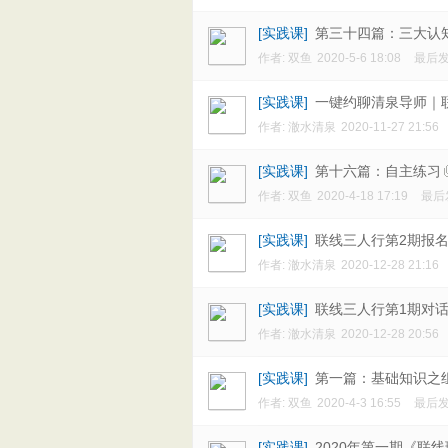
[
实践课
]
第三十四篇：三大认
作者:
双鱼
2020-5-6 18:08
最后发
[
实践课
]
一键约聊清泉导师｜
作者:
澈水清泉
2020-11-27 21:56
[
实践课
]
第十六篇：自主练习
作者:
双鱼
2020-4-18 17:19
最后
[
实践课
]
联线三人行第2期报
作者:
澈水清泉
2020-12-28 21:16
[
实践课
]
联线三人行第1期对
作者:
澈水清泉
2020-12-28 20:56
[
实践课
]
第一篇：基础知识之
作者:
双鱼
2020-4-3 16:55
最后发
[
实践课
]
2020年第一期《联