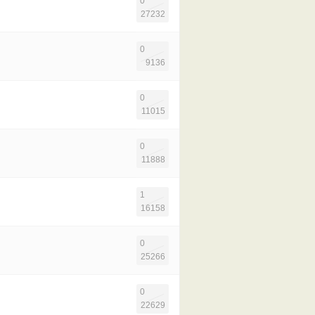
0
27232
0
9136
0
11015
0
11888
1
16158
0
25266
0
22629