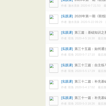
作者:
澈水清泉
2020-6-7 21:53
最
[
实践课
]
2020年第一期《联
作者:
澈水清泉
2020-5-22 09:29
[
实践课
]
第三篇：基础知识之
作者:
双鱼
2020-4-5 16:30
最后发
[
实践课
]
第三十五篇：如何通
作者:
双鱼
2020-5-7 17:10
最后发
[
实践课
]
第三十三篇：自主练
作者:
双鱼
2020-5-5 17:29
最后发
[
实践课
]
第三十二篇：补充基
作者:
双鱼
2020-5-4 17:02
最后发
[
实践课
]
第三十一篇：补充基
作者:
双鱼
2020-5-3 18:26
最后发